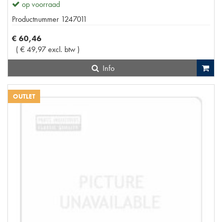
op voorraad
Productnummer
1247011
€
60
,
46
(
€
49
,
97
excl. btw
)
Info
OUTLET