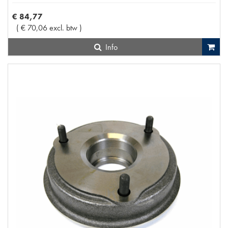
€
84
,
77
(
€
70
,
06
excl. btw
)
Info