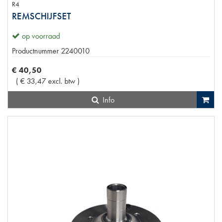
R4
REMSCHIJFSET
op voorraad
Productnummer
2240010
€
40
,
50
(
€
33
,
47
excl. btw
)
Info