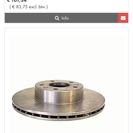
€
101
,
34
(
€
83
,
75
excl. btw
)
Info