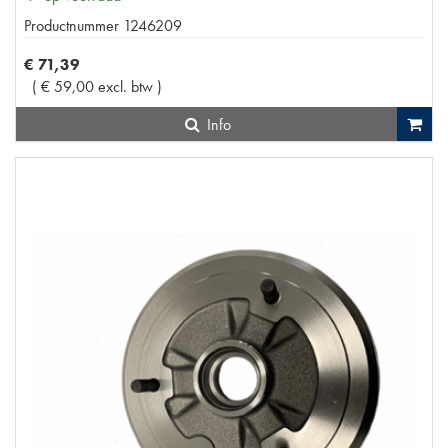
Productnummer
1246209
€
71
,
39
(
€
59
,
00
excl. btw
)
Info