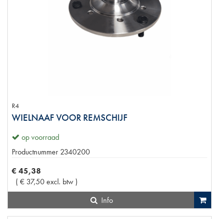
R4
WIELNAAF VOOR REMSCHIJF
op voorraad
Productnummer
2340200
€
45
,
38
(
€
37
,
50
excl. btw
)
Info