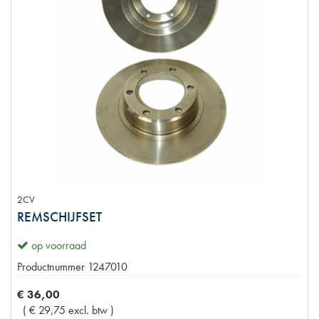
2CV
REMSCHIJFSET
op voorraad
Productnummer
1247010
€
36
,
00
(
€
29
,
75
excl. btw
)