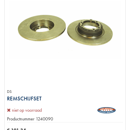
DS
REMSCHIJFSET
niet op voorraad
Productnummer
1240090