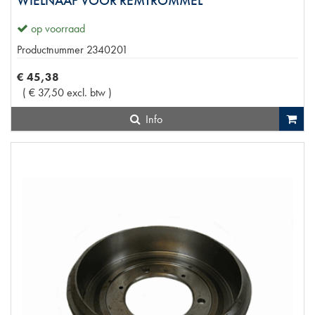
WIELNAAF VOOR REMTROMMEL
op voorraad
Productnummer
2340201
€
45
,
38
(
€
37
,
50
excl. btw
)
Info