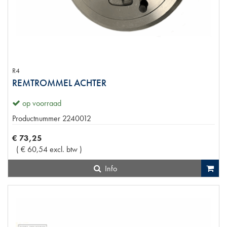
R4
REMTROMMEL ACHTER
op voorraad
Productnummer
2240012
€
73
,
25
(
€
60
,
54
excl. btw
)
Info