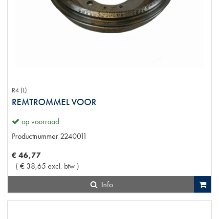
R4 (L)
REMTROMMEL VOOR
op voorraad
Productnummer
2240011
€
46
,
77
(
€
38
,
65
excl. btw
)
Info