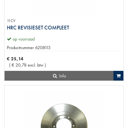
11CV
HRC REVISIESET COMPLEET
op voorraad
Productnummer
6208115
€
25
,
14
(
€
20
,
78
excl. btw
)
Info