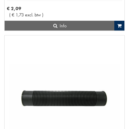
€
2
,
09
(
€
1
,
73
excl. btw
)
Info