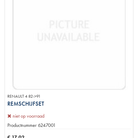
RENAULT 4 82->91
REMSCHIJFSET
niet op voorraad
Productnummer
6247001
€
17
,
02