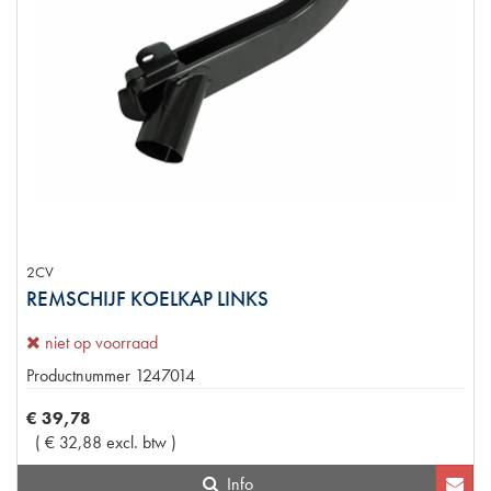
2CV
REMSCHIJF KOELKAP LINKS
niet op voorraad
Productnummer
1247014
€
39
,
78
(
€
32
,
88
excl. btw
)
Info