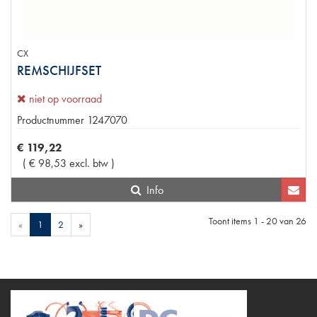
CX
REMSCHIJFSET
niet op voorraad
Productnummer
1247070
€
119
,
22
(
€
98
,
53
excl. btw
)
Info
Toont items
1 - 20
van
26
«
1
2
»