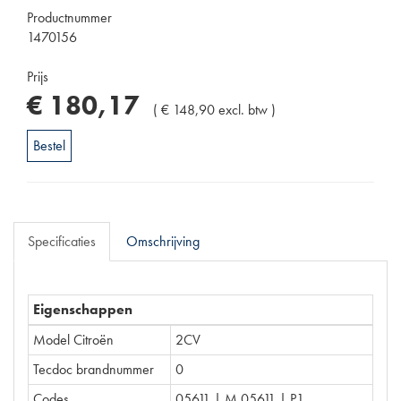
Productnummer
1470156
Prijs
€
180
,
17
(
€
148
,
90
excl. btw
)
Bestel
Specificaties
Omschrijving
Eigenschappen
Model Citroën
2CV
Tecdoc brandnummer
0
Codes
05611 | M 05611 | P1