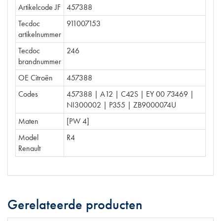
Artikelcode JF
457388
Tecdoc
911007153
artikelnummer
Tecdoc
246
brandnummer
OE Citroën
457388
Codes
457388 | A12 | C42S | EY 00 73469 |
NI300002 | P355 | ZB9000074U
Maten
[PW 4]
Model
R4
Renault
Gerelateerde producten