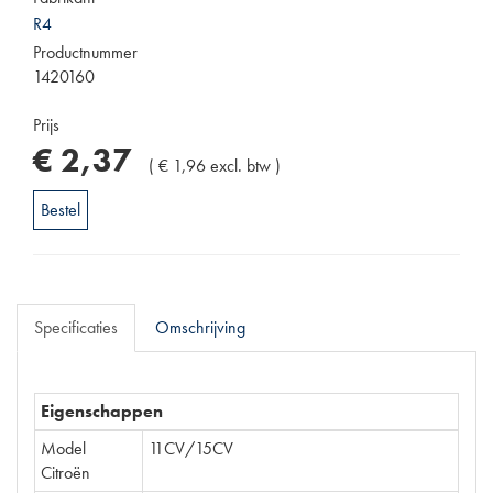
R4
Productnummer
1420160
Prijs
€
2
,
37
(
€
1
,
96
excl. btw
)
Bestel
Specificaties
Omschrijving
Eigenschappen
Model
11CV/15CV
Citroën