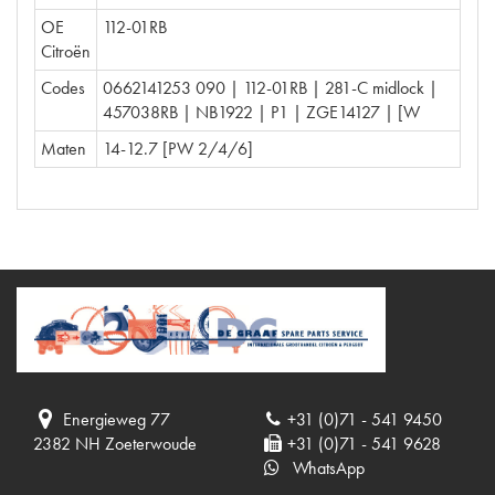
OE
112-01RB
Citroën
Codes
0662141253 090 | 112-01RB | 281-C midlock |
457038RB | NB1922 | P1 | ZGE14127 | [W
Maten
14-12.7 [PW 2/4/6]
Energieweg 77
+31 (0)71 - 541 9450
2382 NH Zoeterwoude
+31 (0)71 - 541 9628
WhatsApp