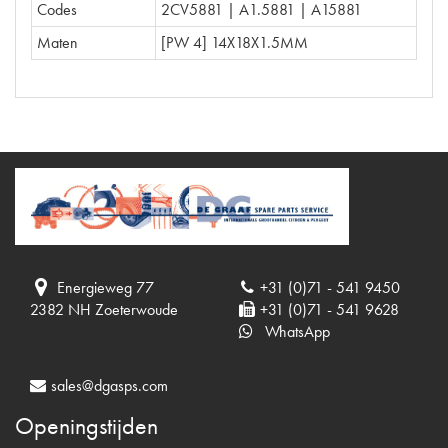
Codes
2CV5881 | A1.5881 | A15881
Maten
[PW 4] 14X18X1.5MM
Energieweg 77
+31 (0)71 - 541 9450
2382 NH Zoeterwoude
+31 (0)71 - 541 9628
WhatsApp
sales@dgasps.com
Openingstijden