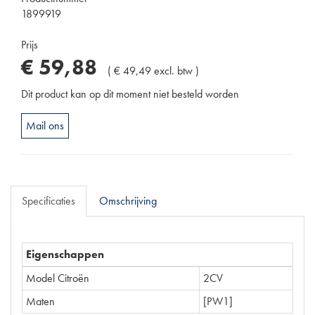
1899919
Prijs
€
59
,
88
(
€
49
,
49
excl. btw
)
Dit product kan op dit moment niet besteld worden
Mail ons
Specificaties
Omschrijving
Eigenschappen
Model Citroën
2CV
Maten
[PW1]