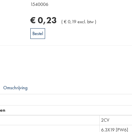
1540006
€
0
,
23
(
€
0
,
19
excl. btw
)
Bestel
Omschrijving
pen
2CV
6.3X19 [PW6]