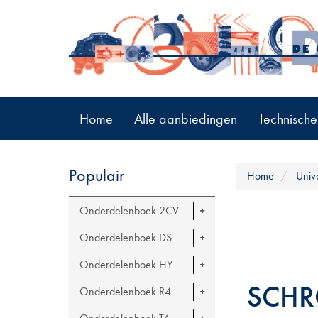
Home
Alle aanbiedingen
Technische
Populair
Home
Univ
Onderdelenboek 2CV
Onderdelenboek DS
Onderdelenboek HY
SCHR
Onderdelenboek R4