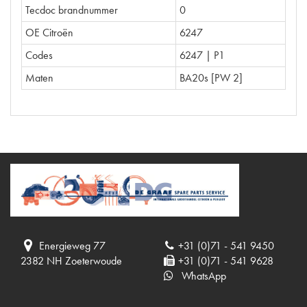
Tecdoc brandnummer
0
OE Citroën
6247
Codes
6247 | P1
Maten
BA20s [PW 2]
Energieweg 77
+31 (0)71 - 541 9450
2382 NH Zoeterwoude
+31 (0)71 - 541 9628
WhatsApp