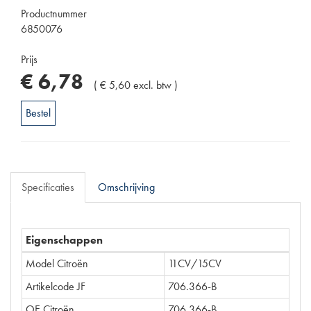
Productnummer
6850076
Prijs
€
6
,
78
(
€
5
,
60
excl. btw
)
Bestel
Specificaties
Omschrijving
Eigenschappen
Model Citroën
11CV/15CV
Artikelcode JF
706.366-B
OE Citroën
706.366-B