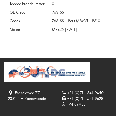
Tecdoc brandnummer
0
OE Citroën
763-SS
Codes
763-SS | Bout M8x35 | P310
Maten
M8x35 [PW 1]
Energieweg 77
+31 (0)71 - 541 9450
2382 NH Zoeterwoude
+31 (0)71 - 541 9628
WhatsApp