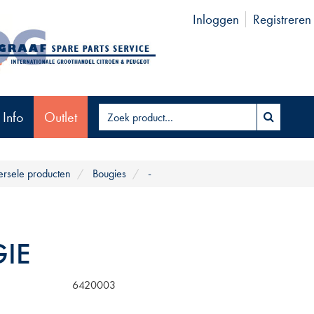
Inloggen
Registreren
 Info
Outlet
ersele producten
Bougies
-
IE
6420003