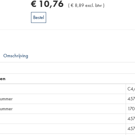
€
10
,
76
(
€
8
,
89
excl. btw
)
Bestel
Omschrijving
pen
C4
lnummer
45
nummer
170
45
457