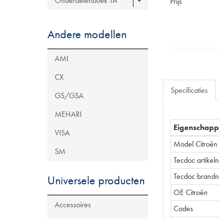
Onderdelenboek TA
Prijs
Andere modellen
AMI
CX
Specificaties
GS/GSA
MEHARI
Eigenschap
VISA
Model Citroën
SM
Tecdoc artike
Tecdoc brand
Universele producten
OE Citroën
Accessoires
Codes