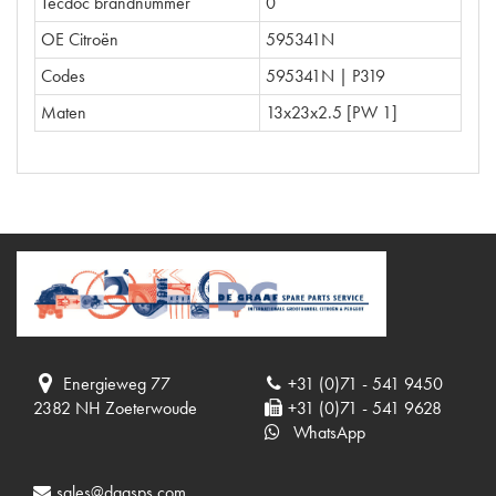
Tecdoc brandnummer
0
OE Citroën
595341N
Codes
595341N | P319
Maten
13x23x2.5 [PW 1]
Energieweg 77
+31 (0)71 - 541 9450
2382 NH Zoeterwoude
+31 (0)71 - 541 9628
WhatsApp
sales@dgasps.com