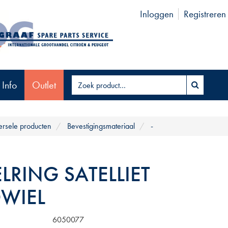
Inloggen
Registreren
 Info
Outlet
ersele producten
Bevestigingsmateriaal
-
LRING SATELLIET
WIEL
6050077