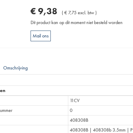
€
9
,
38
(
€
7
,
75
excl. btw
)
Dit product kan op dit moment niet besteld worden
Mail ons
Omschrijving
pen
11CV
nummer
0
408308B
408308B | 408308b 3.5mm | P