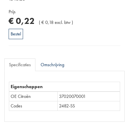
Prijs
€
0
,
22
(
€
0
,
18
excl. btw
)
Bestel
Specificaties
Omschrijving
Eigenschappen
OE Citroën
37020070001
Codes
2482-SS