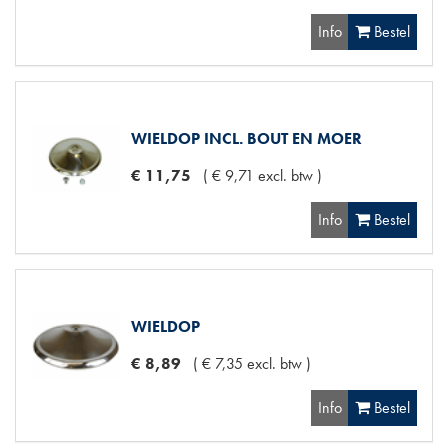
Info
Bestel
WIELDOP INCL. BOUT EN MOER
€
11
,
75
(
€
9
,
71
excl. btw
)
Info
Bestel
WIELDOP
€
8
,
89
(
€
7
,
35
excl. btw
)
Info
Bestel