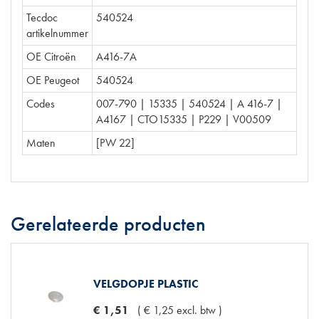
Tecdoc
540524
artikelnummer
OE Citroën
A416-7A
OE Peugeot
540524
Codes
007-790 | 15335 | 540524 | A 416-7 |
A4167 | CTO15335 | P229 | V00509
Maten
[PW 22]
Gerelateerde producten
VELGDOPJE PLASTIC
€
1
,
51
(
€
1
,
25
excl. btw
)