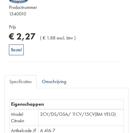
Productnummer
1540010
Prijs
€
2
,
27
(
€
1
,
88
excl. btw
)
Bestel
Specificaties
Omschrijving
Eigenschappen
Model
2CV/DS/GSA/ 11CV/15CV(BM VELG)
Citroën
Artikelcode JF
A 416-7