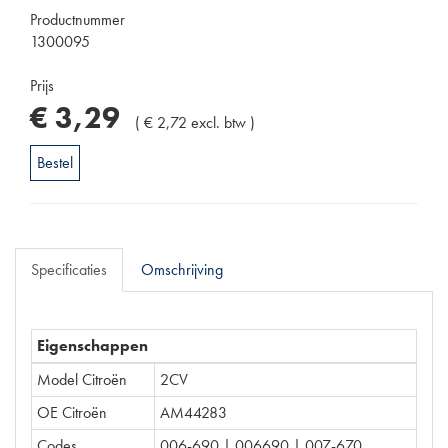
Productnummer
1300095
Prijs
€
3
,
29
(
€
2
,
72
excl. btw
)
Bestel
Specificaties
Omschrijving
Eigenschappen
Model Citroën
2CV
OE Citroën
AM44283
Codes
006-690 | 006690 | 007-670