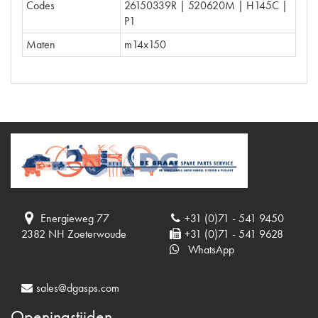
Codes
26150339R | 520620M | H145C |
P1
Maten
m14x150
Energieweg 77
+31 (0)71 - 541 9450
2382 NH Zoeterwoude
+31 (0)71 - 541 9628
WhatsApp
sales@dgasps.com
Openingstijden