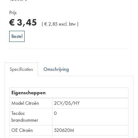
Prijs
€
3
,
45
(
€
2
,
85
excl. btw
)
Bestel
Specificaties
Omschrijving
Eigenschappen
Model Citroën
2CV/DS/HY
Tecdoc
0
brandnummer
OE Citroën
520620M