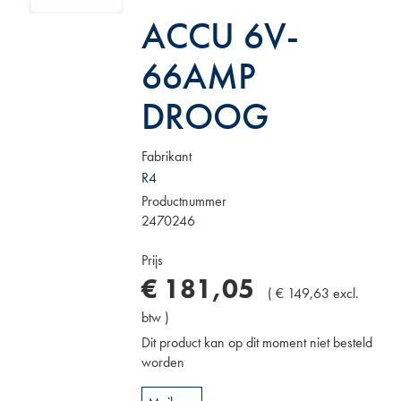
ACCU 6V-
66AMP
DROOG
Fabrikant
R4
Productnummer
2470246
Prijs
€
181
,
05
(
€
149
,
63
excl.
btw
)
Dit product kan op dit moment niet besteld
worden