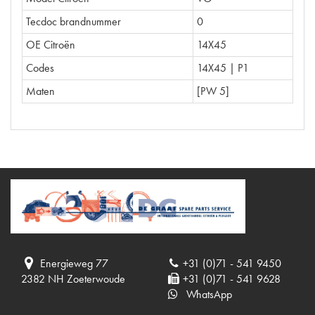
Tecdoc brandnummer
0
OE Citroën
14X45
Codes
14X45 | P1
Maten
[PW 5]
Energieweg 77
+31 (0)71 - 541 9450
2382 NH Zoeterwoude
+31 (0)71 - 541 9628
WhatsApp