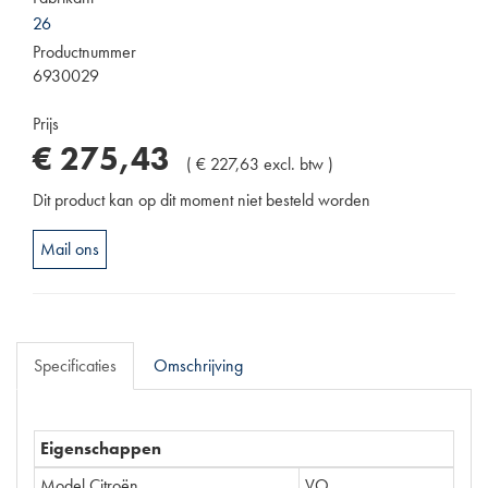
26
Productnummer
6930029
Prijs
€
275
,
43
(
€
227
,
63
excl. btw
)
Dit product kan op dit moment niet besteld worden
Mail ons
Specificaties
Omschrijving
Eigenschappen
Model Citroën
VO