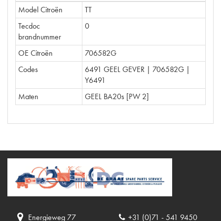
Model Citroën
TT
Tecdoc
0
brandnummer
OE Citroën
706582G
Codes
6491 GEEL GEVER | 706582G |
Y6491
Maten
GEEL BA20s [PW 2]
Energieweg 77
+31 (0)71 - 541 9450