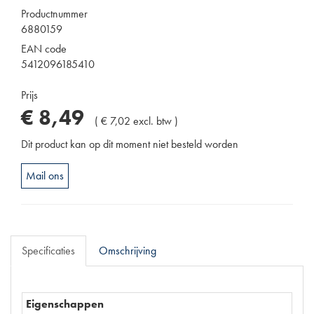
Productnummer
6880159
EAN code
5412096185410
Prijs
€
8
,
49
(
€
7
,
02
excl. btw
)
Dit product kan op dit moment niet besteld worden
Mail ons
Specificaties
Omschrijving
Eigenschappen