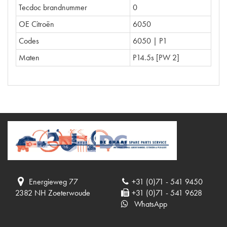
Tecdoc brandnummer
0
OE Citroën
6050
Codes
6050 | P1
Maten
P14.5s [PW 2]
Energieweg 77
+31 (0)71 - 541 9450
2382 NH Zoeterwoude
+31 (0)71 - 541 9628
WhatsApp