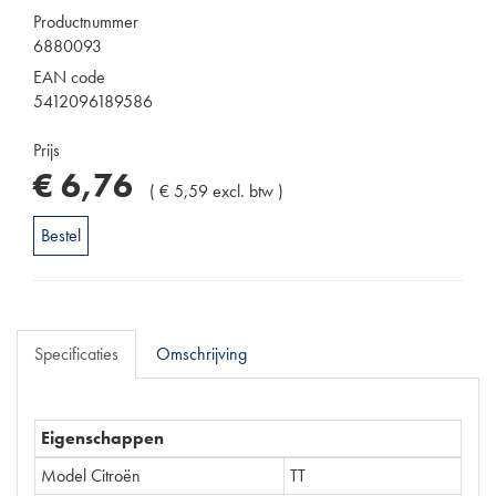
Productnummer
6880093
EAN code
5412096189586
Prijs
€
6
,
76
(
€
5
,
59
excl. btw
)
Bestel
Specificaties
Omschrijving
Eigenschappen
Model Citroën
TT