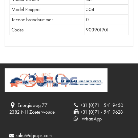
Model Peugeot
504
Tecdoc brandnummer
0
Codes
903901901
Energieweg 77
+31 (0)71 - 541 9450
2382 NH Zoeterwoude
+31 (0)71 - 541 9628
WhatsApp
sales@dgasps.com