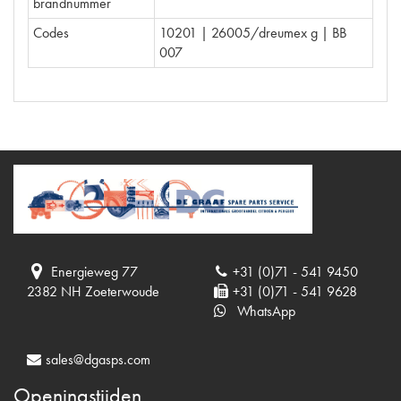
brandnummer
Codes
10201 | 26005/dreumex g | BB
007
Energieweg 77
+31 (0)71 - 541 9450
2382 NH Zoeterwoude
+31 (0)71 - 541 9628
WhatsApp
sales@dgasps.com
Openingstijden