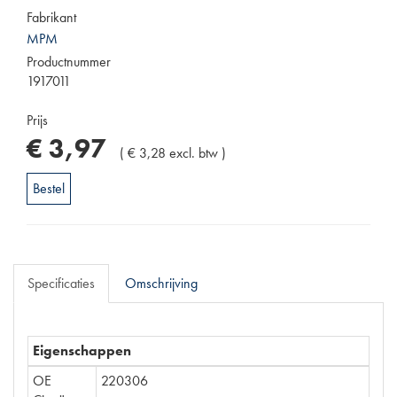
Fabrikant
MPM
Productnummer
1917011
Prijs
€
3
,
97
(
€
3
,
28
excl. btw
)
Bestel
Specificaties
Omschrijving
Eigenschappen
OE
220306