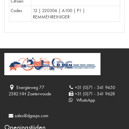
Citroën
Codes
12 | 220306 | A100 | P1 |
REMMENREINIGER
Energieweg 77
+31 (0)71 - 541 9450
2382 NH Zoeterwoude
+31 (0)71 - 541 9628
WhatsApp
sales@dgasps.com
Openingstijden