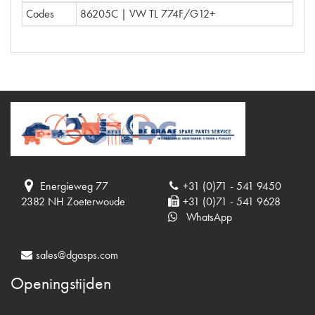
Codes
86205C | VW TL 774F/G12+
Energieweg 77
+31 (0)71 - 541 9450
2382 NH Zoeterwoude
+31 (0)71 - 541 9628
WhatsApp
sales@dgasps.com
Openingstijden