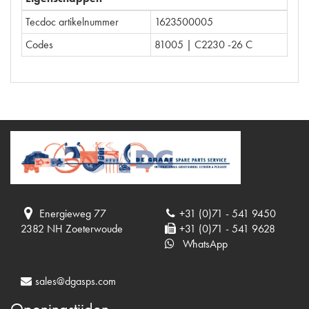
Tecdoc artikelnummer
1623500005
Codes
81005 | C2230 -26 C
Energieweg 77
+31 (0)71 - 541 9450
2382 NH Zoeterwoude
+31 (0)71 - 541 9628
WhatsApp
sales@dgasps.com
Openingstijden