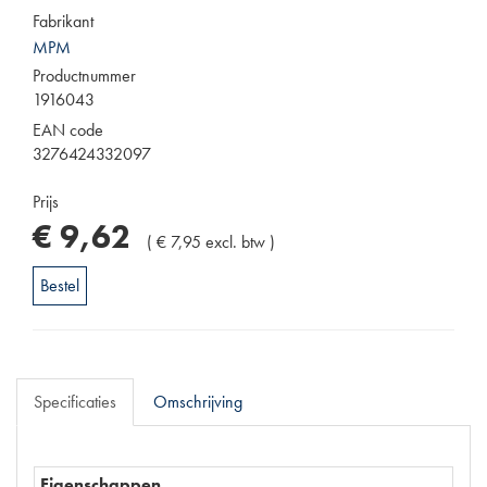
Fabrikant
MPM
Productnummer
1916043
EAN code
3276424332097
Prijs
€
9
,
62
(
€
7
,
95
excl. btw
)
Bestel
Specificaties
Omschrijving
Eigenschappen