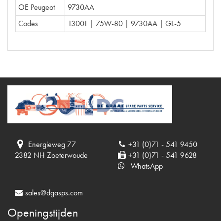
OE Peugeot
9730AA
Codes
13001 | 75W-80 | 9730AA | GL-5
Energieweg 77
+31 (0)71 - 541 9450
2382 NH Zoeterwoude
+31 (0)71 - 541 9628
WhatsApp
sales@dgasps.com
Openingstijden