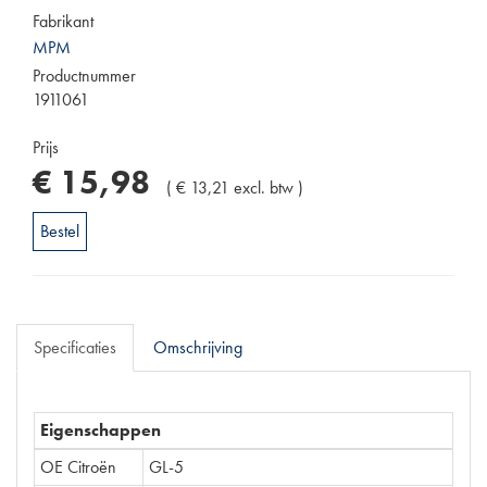
Fabrikant
MPM
Productnummer
1911061
Prijs
€
15
,
98
(
€
13
,
21
excl. btw
)
Bestel
Specificaties
Omschrijving
Eigenschappen
OE Citroën
GL-5