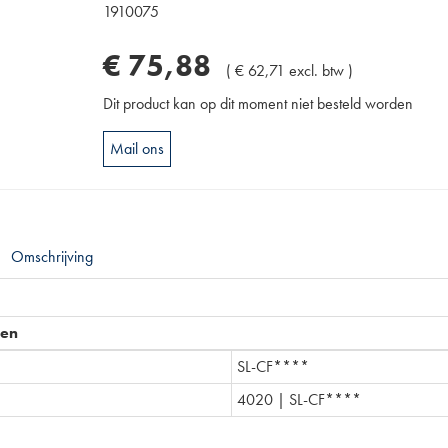
1910075
€
75
,
88
(
€
62
,
71
excl. btw
)
Dit product kan op dit moment niet besteld worden
Mail ons
Omschrijving
pen
SL-CF****
4020 | SL-CF****