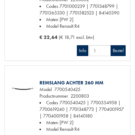
Codes
7701000239 | 7701348799 |
7701365330 | 7701582523 | 84140390
Maten
[PW 2]
Model Renault
R4
€ 22,64
(€ 18,71 excl. btw)
Info
Bestel
REMSLANG ACHTER 260 MM
Model
7700540425
Productnummer
2200803
Codes
7700540425 | 7700554958 |
7700619240 | 7701348773 | 7704001957
| 7704001958 | 84140180
Maten
[PW 2]
Model Renault
R4