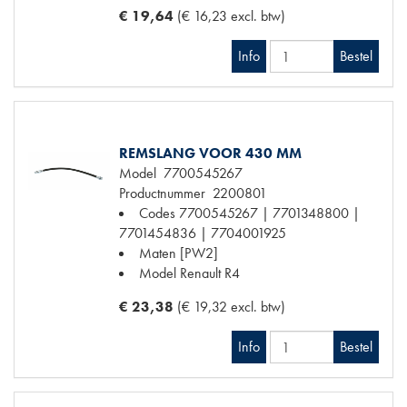
€ 19,64
(€ 16,23 excl. btw)
Info
Bestel
REMSLANG VOOR 430 MM
Model
7700545267
Productnummer
2200801
Codes
7700545267 | 7701348800 |
7701454836 | 7704001925
Maten
[PW2]
Model Renault
R4
€ 23,38
(€ 19,32 excl. btw)
Info
Bestel