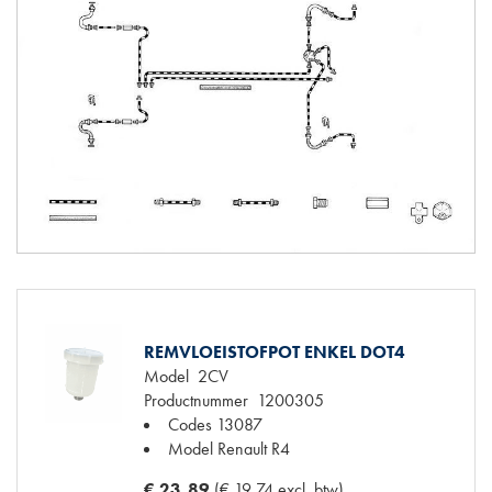
REMVLOEISTOFPOT ENKEL DOT4
Model
2CV
Productnummer
1200305
Codes
13087
Model Renault
R4
€ 23,89
(€ 19,74 excl. btw)