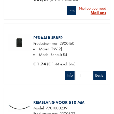
Niet op voorraad
Info
Mail ons
PEDAALRUBBER
Productnummer
2900160
Maten
[PW 2]
Model Renault
R4
€ 1,74
(€ 1,44 excl. btw)
Info
Bestel
REMSLANG VOOR 510 MM
Model
7701000239
Productnummer
2200802