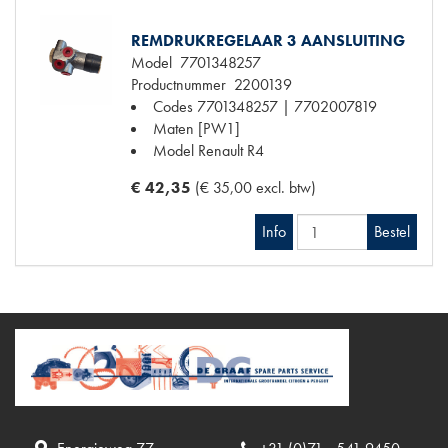
REMDRUKREGELAAR 3 AANSLUITING
Model
7701348257
Productnummer
2200139
Codes
7701348257 | 7702007819
Maten
[PW1]
Model Renault
R4
€ 42,35
(€ 35,00 excl. btw)
Info
Bestel