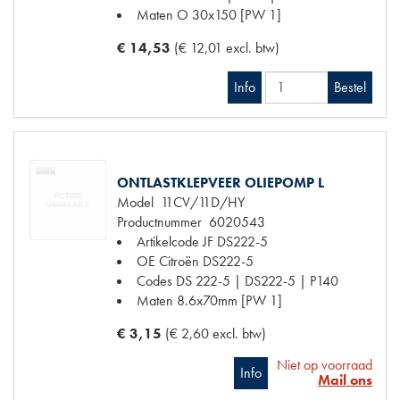
Maten
O 30x150 [PW 1]
€ 14,53
(€ 12,01 excl. btw)
Info
Bestel
ONTLASTKLEPVEER OLIEPOMP L
Model
11CV/11D/HY
Productnummer
6020543
Artikelcode JF
DS222-5
OE Citroën
DS222-5
Codes
DS 222-5 | DS222-5 | P140
Maten
8.6x70mm [PW 1]
€ 3,15
(€ 2,60 excl. btw)
Niet op voorraad
Info
Mail ons