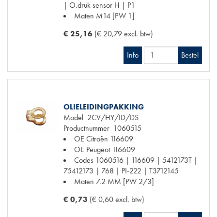
| O.druk sensor H | P1
Maten
M14 [PW 1]
€ 25,16
(€ 20,79 excl. btw)
Info
Bestel
OLIELEIDINGPAKKING
Model
2CV/HY/ID/DS
Productnummer
1060515
OE Citroën
116609
OE Peugeot
116609
Codes
1060516 | 116609 | 5412173T |
75412173 | 768 | PI-222 | T3712145
Maten
7.2 MM [PW 2/3]
€ 0,73
(€ 0,60 excl. btw)