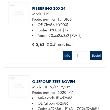
FIBERRING 20X24
Model
HY
Productnummer
1540105
OE Citroën
HY0001
Codes
HY0001 | P-
Maten
20.5x25.8x2 [PW 1]
€ 0,62
(€ 0,51 excl. btw)
Info
Bestel
OLIEPOMP ZEEF BOVEN
Model
11CV/15CV/HY
Productnummer
6020477
Artikelcode JF
452686
OE Citroën
452686
Codes
452686 | P143 | ZC9452686U