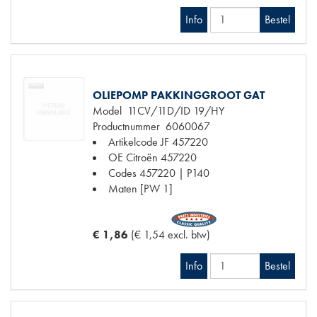
Info
Bestel
OLIEPOMP PAKKINGGROOT GAT
Model
11CV/11D/ID 19/HY
Productnummer
6060067
Artikelcode JF
457220
OE Citroën
457220
Codes
457220 | P140
Maten
[PW 1]
€ 1,86
(€ 1,54 excl. btw)
Info
Bestel