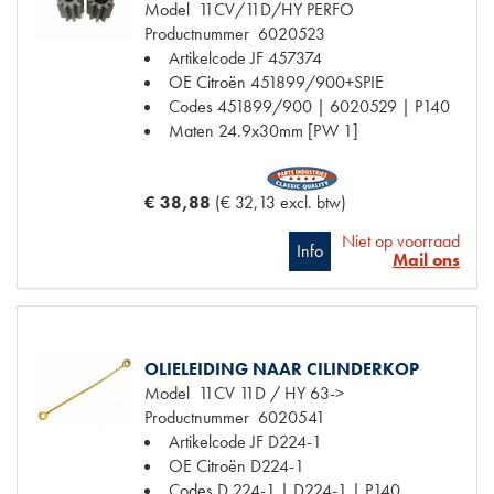
Model
11CV/11D/HY PERFO
Productnummer
6020523
Artikelcode JF
457374
OE Citroën
451899/900+SPIE
Codes
451899/900 | 6020529 | P140
Maten
24.9x30mm [PW 1]
€ 38,88
(€ 32,13 excl. btw)
Niet op voorraad
Info
Mail ons
OLIELEIDING NAAR CILINDERKOP
Model
11CV 11D / HY 63->
Productnummer
6020541
Artikelcode JF
D224-1
OE Citroën
D224-1
Codes
D 224-1 | D224-1 | P140