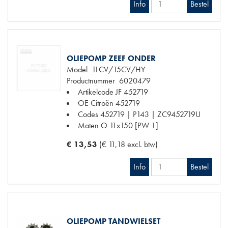
Info
Bestel
OLIEPOMP ZEEF ONDER
Model
11CV/15CV/HY
Productnummer
6020479
Artikelcode JF
452719
OE Citroën
452719
Codes
452719 | P143 | ZC9452719U
Maten
O 11x150 [PW 1]
€ 13,53
(€ 11,18 excl. btw)
Info
Bestel
OLIEPOMP TANDWIELSET