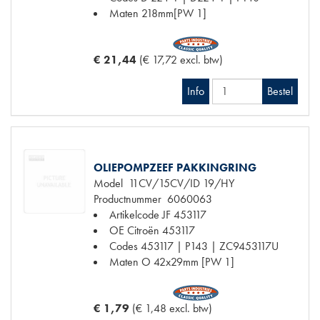
Maten
218mm[PW 1]
€ 21,44
(€ 17,72 excl. btw)
Info
Bestel
OLIEPOMPZEEF PAKKINGRING
Model
11CV/15CV/ID 19/HY
Productnummer
6060063
Artikelcode JF
453117
OE Citroën
453117
Codes
453117 | P143 | ZC9453117U
Maten
O 42x29mm [PW 1]
€ 1,79
(€ 1,48 excl. btw)