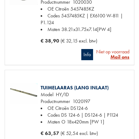
Productnummer
1020030
OE Citroën
5457485KZ
Codes
5457485KZ | EX6100 W-811 |
P1.124
Maten
38.21x31.75x7.14[PW 4]
€ 38,90
(€ 32,15 excl. btw)
Niet op voorraad
Info
Mail ons
TUIMELAARAS (LANG INLAAT)
Model
HY/ID
Productnummer
1020197
OE Citroën
DS124-6
Codes
DS 124-6 | DS124-6 | P1124
Maten
O 18x420mm [PW 1]
€ 63,57
(€ 52,54 excl. btw)