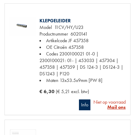
KLEPGELEIDER
Model
11CV/HY/U23
Productnummer
6020141
Artikelcode JF
457358
OE Citroën
457358
Codes
2300100021 01-0 |
2300100021: 01- | 453033 | 457304 |
457358 | 457359 | DS 124-3 | DS124-3 |
DS1243 | P120
Maten
13x53.5x9mm [PW 8]
€ 6,30
(€ 5,21 excl. btw)
Niet op voorraad
Info
Mail ons