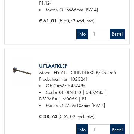
P1.124
Maten
O 16x66mm [PW 4]
€ 61,01
(€ 50,42 excl. btw)
Info
Bestel
UITLAATKLEP
Model
HY ALU. CILINDERKOP/DS ->65
Productnummer
1020241
OE Citroën
5457485
Codes
01-01581-0 | 5457485 |
DS1248A | M006K | P1
Maten
O 37x9x107mm [PW 4]
€ 38,74
(€ 32,02 excl. btw)
Info
Bestel