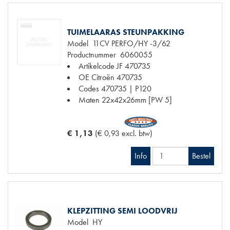
TUIMELAARAS STEUNPAKKING
Model
11CV PERFO/HY -3/62
Productnummer
6060055
Artikelcode JF
470735
OE Citroën
470735
Codes
470735 | P120
Maten
22x42x26mm [PW 5]
€ 1,13
(€ 0,93 excl. btw)
Info
Bestel
KLEPZITTING SEMI LOODVRIJ
Model
HY