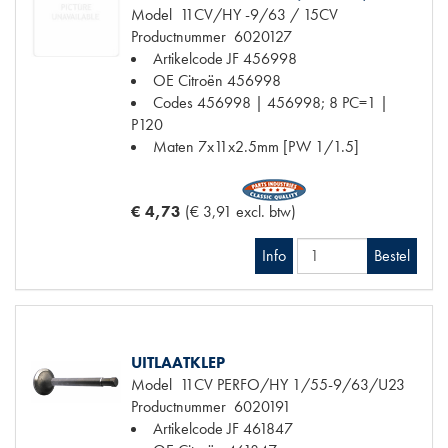
Model
11CV/HY -9/63 / 15CV
Productnummer
6020127
Artikelcode JF
456998
OE Citroën
456998
Codes
456998 | 456998; 8 PC=1 |
P120
Maten
7x11x2.5mm [PW 1/1.5]
€ 4,73
(€ 3,91 excl. btw)
Info
Bestel
UITLAATKLEP
Model
11CV PERFO/HY 1/55-9/63/U23
Productnummer
6020191
Artikelcode JF
461847