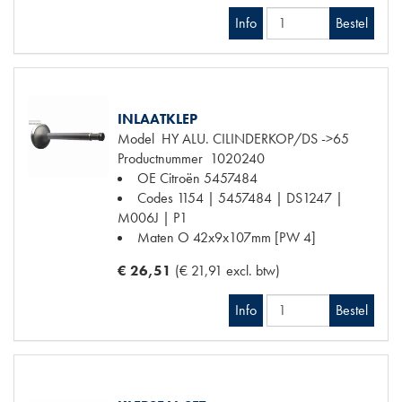
Info
Bestel
INLAATKLEP
Model
HY ALU. CILINDERKOP/DS ->65
Productnummer
1020240
OE Citroën
5457484
Codes
1154 | 5457484 | DS1247 |
M006J | P1
Maten
O 42x9x107mm [PW 4]
€ 26,51
(€ 21,91 excl. btw)
Info
Bestel