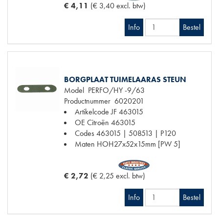
€ 4,11
(€ 3,40 excl. btw)
Info
Bestel
BORGPLAAT TUIMELAARAS STEUN
Model
PERFO/HY -9/63
Productnummer
6020201
Artikelcode JF
463015
OE Citroën
463015
Codes
463015 | 508513 | P120
Maten
HOH27x52x15mm [PW 5]
€ 2,72
(€ 2,25 excl. btw)
Info
Bestel