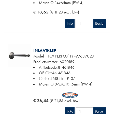
Maten
O 14x65mm [PW 4]
€ 13,65
(€ 11,28 excl. btw)
Info
Bestel
INLAATKLEP
Model
11CV PERFO/HY -9/63/U23
Productnummer
6020189
Artikelcode JF
461846
OE Citroën
461846
Codes
461846 | P107
Maten
O 37x9x101.5mm [PW 4]
€ 26,44
(€ 21,85 excl. btw)
Info
Bestel