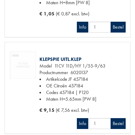
Maten
H=8mm [PW 8]
€ 1,05
(€ 0,87 excl. btw)
Info
Bestel
KLEPSPIE UITL.KLEP
Model
11CV 11D/HY 1/55-9/63
Productnummer
6020137
Artikelcode JF
457184
OE Citroën
457184
Codes
457184 | P120
Maten
H=5.65mm [PW 8]
€ 9,15
(€ 7,56 excl. btw)
Info
Bestel