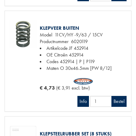
KLEPVEER BUITEN
Model
11CV/HY -9/63 / 15CV
Productnummer
6020119
Artikelcode JF
452914
OE Citroën
452914
Codes
452914 | P | P119
Maten
O 30x46.5mm [PW 8/12]
€ 4,73
(€ 3,91 excl. btw)
Info
Bestel
KLEPSTEELRUBBER SET (8 STUKS)