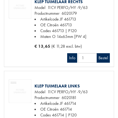
KLEP TUIMELAAR RECHTS
Model
11CV PERFO/HY -9/63
Productnummer
6020179
Artikelcode JF
461713
OE Citroën
461713
Codes
461713 | P120
Maten
O 14x65mm [PW 4]
€ 13,65
(€ 11,28 excl. btw)
Info
Bestel
KLEP TUIMELAAR LINKS
Model
11CV PERFO/HY -9/63
Productnummer
6020181
Artikelcode JF
461714
OE Citroën
461714
Codes
461714 | P120