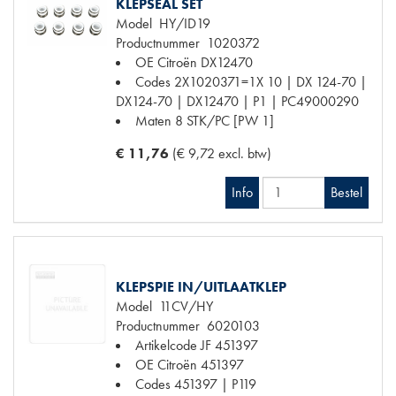
KLEPSEAL SET
Model
HY/ID19
Productnummer
1020372
OE Citroën
DX12470
Codes
2X1020371=1X 10 | DX 124-70 |
DX124-70 | DX12470 | P1 | PC49000290
Maten
8 STK/PC [PW 1]
€ 11,76
(€ 9,72 excl. btw)
Info
Bestel
KLEPSPIE IN/UITLAATKLEP
Model
11CV/HY
Productnummer
6020103
Artikelcode JF
451397
OE Citroën
451397
Codes
451397 | P119