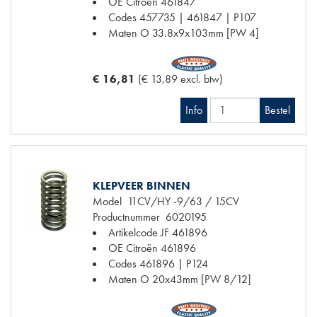
OE Citroën
461847
Codes
457735 | 461847 | P107
Maten
O 33.8x9x103mm [PW 4]
€ 16,81
(€ 13,89 excl. btw)
Info
Bestel
KLEPVEER BINNEN
Model
11CV/HY -9/63 / 15CV
Productnummer
6020195
Artikelcode JF
461896
OE Citroën
461896
Codes
461896 | P124
Maten
O 20x43mm [PW 8/12]