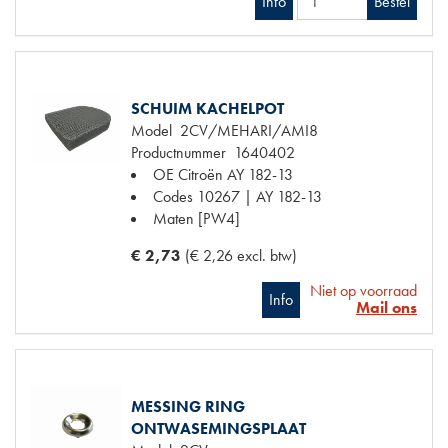
Info
Bestel
SCHUIM KACHELPOT
Model
2CV/MEHARI/AMI8
Productnummer
1640402
OE Citroën
AY 182-13
Codes
10267 | AY 182-13
Maten
[PW4]
€ 2,73
(€ 2,26 excl. btw)
Niet op voorraad
Info
Mail ons
MESSING RING
ONTWASEMINGSPLAAT