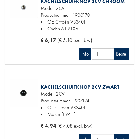
KACHELSCHUIFKNOP 2CV CHROOM
Model
2CV
Productnummer
1900178
OE Citroën
V33401
Codes
A1.8106
€ 6,17
(€ 5,10 excl. btw)
Info
Bestel
KACHELSCHUIFKNOP 2CV ZWART
Model
2CV
Productnummer
1907174
OE Citroën
V33401
Maten
[PW 1]
€ 4,94
(€ 4,08 excl. btw)