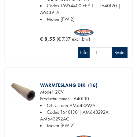
Codes
15954400 +EP 1. | 1640120 |
A64391A
Maten
[PW 2]
€ 8,55
(€ 7,07 excl. btw)
Info
Bestel
WARMTESLANG DIK (16)
Model
2CV
Productnummer
1640130
OE Citroën
AM643292A
Codes
1640130 | AM643292A |
AM643292AC
Maten
[PW 2]