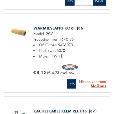
Info
Bestel
WARMTESLANG KORT (36)
Model
2CV
Productnummer
1640135
OE Citroën
5426070
Codes
5426070
Maten
[PW 1]
€ 5,12
(€ 4,23 excl. btw)
Niet op voorraad
Info
Mail ons
KACHELKABEL KLEM RECHTS (37)