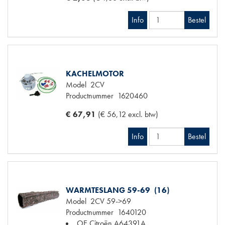
Info
Bestel
KACHELMOTOR
Model
2CV
Productnummer
1620460
€ 67,91
(€ 56,12 excl. btw)
Info
Bestel
WARMTESLANG 59-69 (16)
Model
2CV 59->69
Productnummer
1640120
OE Citroën
A64391A