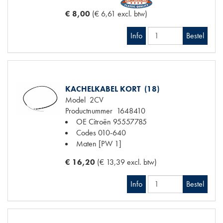
€ 8,00
(€ 6,61 excl. btw)
Info
Bestel
KACHELKABEL KORT (18)
Model
2CV
Productnummer
1648410
OE Citroën
95557785
Codes
010-640
Maten
[PW 1]
€ 16,20
(€ 13,39 excl. btw)
Info
Bestel