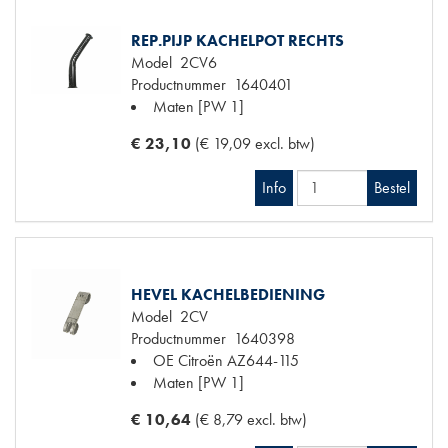
REP.PIJP KACHELPOT RECHTS
Model
2CV6
Productnummer
1640401
Maten
[PW 1]
€ 23,10
(€ 19,09 excl. btw)
Info
Bestel
HEVEL KACHELBEDIENING
Model
2CV
Productnummer
1640398
OE Citroën
AZ644-115
Maten
[PW 1]
€ 10,64
(€ 8,79 excl. btw)