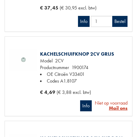
€ 37,45
(€ 30,95 excl. btw)
Info
Bestel
KACHELSCHUIFKNOP 2CV GRIJS
Model
2CV
Productnummer
1900174
OE Citroën
V33401
Codes
A1.8107
€ 4,69
(€ 3,88 excl. btw)
Niet op voorraad
Info
Mail ons