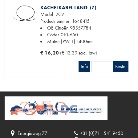
KACHELKABEL LANG (7)
Model
2CV
Productnummer
1648415
OE Citroën
95557784
Codes
010-650
Maten
[PW 1] 1400mm
€ 16,20
(€ 13,39 excl. btw)
Info
Bestel
Energieweg 77
+31 (0)71 - 541 9450