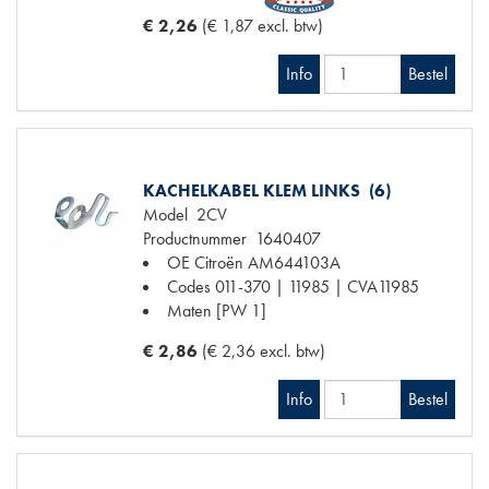
€ 2,26
(€ 1,87 excl. btw)
Info
Bestel
KACHELKABEL KLEM LINKS (6)
Model
2CV
Productnummer
1640407
OE Citroën
AM644103A
Codes
011-370 | 11985 | CVA11985
Maten
[PW 1]
€ 2,86
(€ 2,36 excl. btw)
Info
Bestel