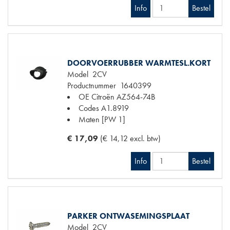
Info
Bestel
DOORVOERRUBBER WARMTESL.KORT
Model
2CV
Productnummer
1640399
OE Citroën
AZ564-74B
Codes
A1.8919
Maten
[PW 1]
€ 17,09
(€ 14,12 excl. btw)
Info
Bestel
PARKER ONTWASEMINGSPLAAT
Model
2CV