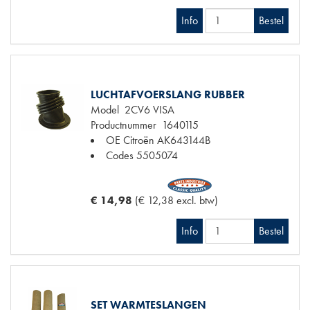
Info
Bestel
LUCHTAFVOERSLANG RUBBER
Model
2CV6 VISA
Productnummer
1640115
OE Citroën
AK643144B
Codes
5505074
€ 14,98
(€ 12,38 excl. btw)
Info
Bestel
SET WARMTESLANGEN