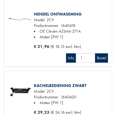
HENDEL ONTWASEMING
Model
2CV
Productnummer
1640418
OE Citroën
AZ644-271A
Maten
[PW 1]
€ 21,96
(€ 18,15 excl. btw)
Info
Bestel
KACHELBEDIENING ZWART
Model
2CV
Productnummer
1640420
Maten
[PW 1]
€ 29,23
(€ 24,16 excl. btw)