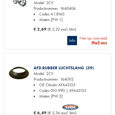
Model
2CV
Productnummer
1640406
Codes
A1.8160
Maten
[PW 1]
€ 2,69
(€ 2,22 excl. btw)
Niet op voorraad
Info
Mail ons
AFD.RUBBER LUCHTSLANG (39)
Model
2CV
Productnummer
1640112
OE Citroën
AY643155
Codes
010-990 | AY643155
Maten
[PW 2]
€ 6,49
(€ 5,36 excl. btw)