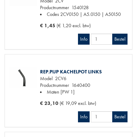
Model
2CV
Productnummer
1540128
Codes
2CV0150 | A5.0150 | A50150
€ 1,45
(€ 1,20 excl. btw)
Info
Bestel
REP.PIJP KACHELPOT LINKS
Model
2CV6
Productnummer
1640400
Maten
[PW 1]
€ 23,10
(€ 19,09 excl. btw)
Info
Bestel