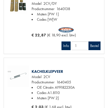
Model
2CV/DY
Productnummer
1640138
Maten
[PW 1]
Codes
[W[W
€ 22,87
(€ 18,90 excl. btw)
Info
Bestel
KACHELKLEPVEER
Model
2CV
Productnummer
1640405
OE Citroën
AY9182230A
Codes
A1.8110
Maten
[PW 2]
€ 2,03
(€ 1,68 excl. btw)