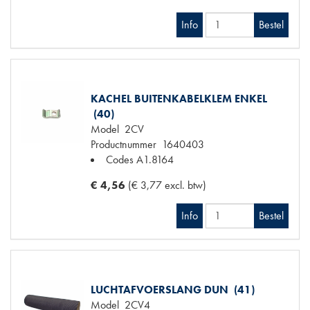
Info
Bestel
KACHEL BUITENKABELKLEM ENKEL
(40)
Model
2CV
Productnummer
1640403
Codes
A1.8164
€ 4,56
(€ 3,77 excl. btw)
Info
Bestel
LUCHTAFVOERSLANG DUN (41)
Model
2CV4