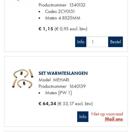
Productnummer
1540132
Codes
2CV0151
Maten
4.8X25MM
€ 1,15
(€ 0,95 excl. btw)
Info
Bestel
SET WARMTESLANGEN
Model
MEHARI
Productnummer
1640139
Maten
[PW 1]
€ 64,34
(€ 53,17 excl. btw)
Niet op voorraad
Info
Mail ons