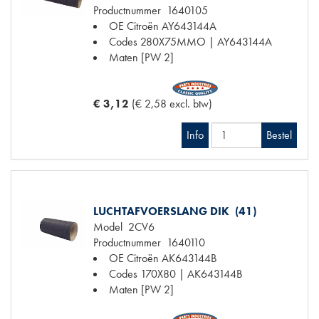
Productnummer
1640105
OE Citroën
AY643144A
Codes
280X75MMO | AY643144A
Maten
[PW 2]
€ 3,12
(€ 2,58 excl. btw)
Info
Bestel
LUCHTAFVOERSLANG DIK (41)
Model
2CV6
Productnummer
1640110
OE Citroën
AK643144B
Codes
170X80 | AK643144B
Maten
[PW 2]