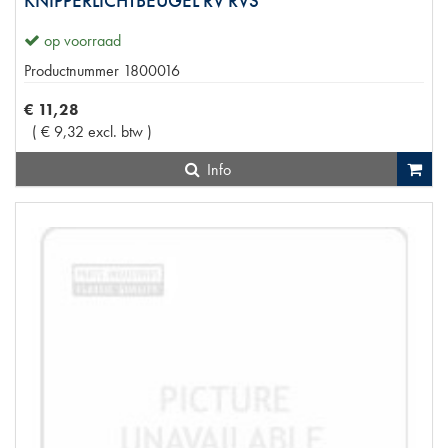
KNIPPERLICHTBEUGEL RV RVS
op voorraad
Productnummer
1800016
€
11
,
28
(
€
9
,
32
excl. btw
)
Info