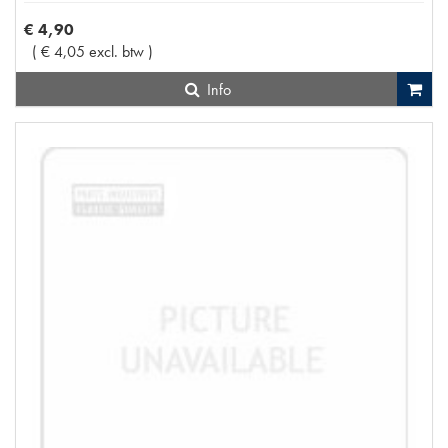
€
4
,
90
(
€
4
,
05
excl. btw
)
Info