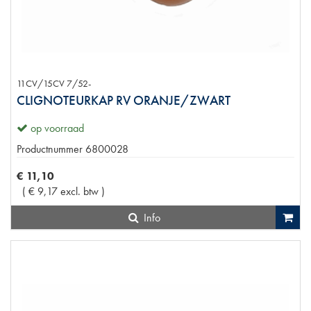
11CV/15CV 7/52-
CLIGNOTEURKAP RV ORANJE/ZWART
op voorraad
Productnummer
6800028
€
11
,
10
(
€
9
,
17
excl. btw
)
Info