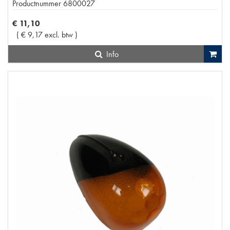
Productnummer
6800027
€
11
,
10
(
€
9
,
17
excl. btw
)
Info