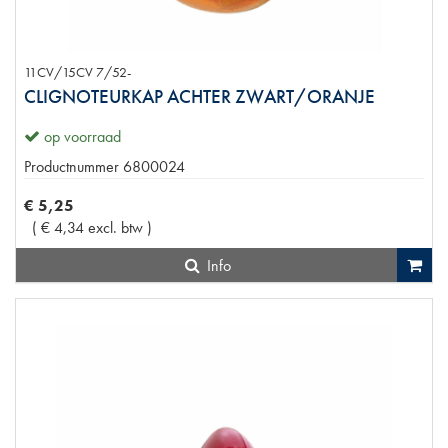
11CV/15CV 7/52-
CLIGNOTEURKAP ACHTER ZWART/ORANJE
op voorraad
Productnummer
6800024
€
5
,
25
(
€
4
,
34
excl. btw
)
Info