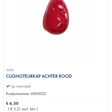
11CV
CLIGNOTEURKAP ACHTER ROOD
op voorraad
Productnummer
6800022
€
6
,
30
(
€
5
,
21
excl. btw
)