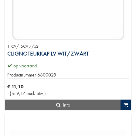
11CV/15CV 7/52-
CLIGNOTEURKAP LV WIT/ZWART
op voorraad
Productnummer
6800025
€
11
,
10
(
€
9
,
17
excl. btw
)
Info