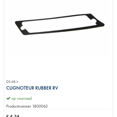
DS 68->
CLIGNOTEUR RUBBER RV
op voorraad
Productnummer
1800062
€
4
,
34