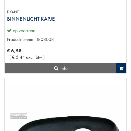
DYANE
BINNENLICHT KAPJE
op voorraad
Productnummer
1808008
€
6
,
58
(
€
5
,
44
excl. btw
)
Info