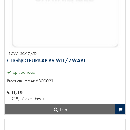
11CV/15CV 7/52-
CLIGNOTEURKAP RV WIT/ZWART
op voorraad
Productnummer
6800021
€
11
,
10
(
€
9
,
17
excl. btw
)
Info