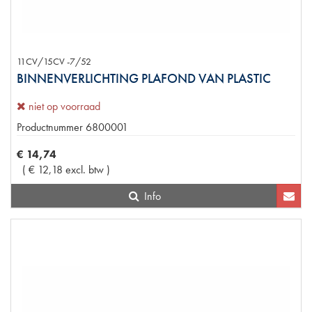
11CV/15CV -7/52
BINNENVERLICHTING PLAFOND VAN PLASTIC
niet op voorraad
Productnummer
6800001
€
14
,
74
(
€
12
,
18
excl. btw
)
Info