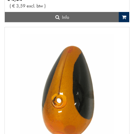
(
€
3
,
59
excl. btw
)
Info