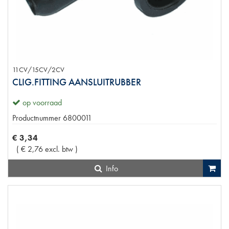
11CV/15CV/2CV
CLIG.FITTING AANSLUITRUBBER
op voorraad
Productnummer
6800011
€
3
,
34
(
€
2
,
76
excl. btw
)
Info