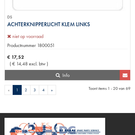
DS
ACHTERKNIPPERLICHT KLEM LINKS
niet op voorraad
Productnummer
1800051
€
17
,
52
(
€
14
,
48
excl. btw
)
Info
Toont items
1 - 20
van
69
«
1
2
3
4
»