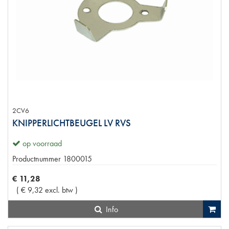
2CV6
KNIPPERLICHTBEUGEL LV RVS
op voorraad
Productnummer
1800015
€
11
,
28
(
€
9
,
32
excl. btw
)
Info